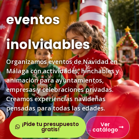
eventos
inolvidables
Organizamos eventos de Navidad en
Málaga con actividades, hinchables y
animación para ayuntamientos,
empresas y celebraciones privadas.
Creamos experiencias navideñas
pensadas para todas las edades.
¡Pide tu presupuesto
Ver
gratis!
catálogo