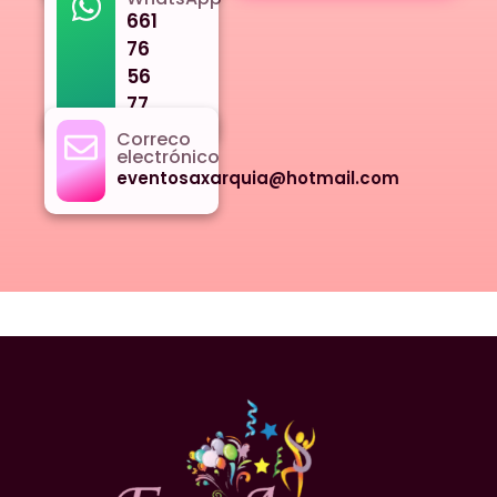
661
76
56
77
Correco
electrónico
eventosaxarquia@hotmail.com