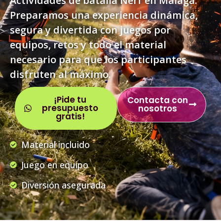
Actividades de batalla Nerf en Málaga.
Preparamos una experiencia dinámica,
segura y divertida con juegos por
equipos, retos y todo el material
necesario para que los participantes
disfruten al máximo.
¡Pide tu
Contacta con
presupuesto
nosotros
gratis!
Material incluido
Juego en equipo
Diversión asegurada