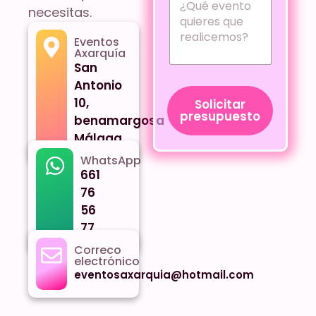
necesitas.
Eventos
Axarquía
San
Antonio
10,
Solicitar
presupuesto
benamargosa
Málaga
WhatsApp
661
76
56
77
Correco
electrónico
eventosaxarquia@hotmail.com